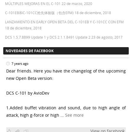
MÚLTIPLES MEJORAS EN EL C-101
22 de marzo, 2020
C-101EB和C-101CC抢先体验版（包含EFM)
18 de diciembre, 2018
LANZAMIENTO EN EARLY OPEN BETA DEL C-101EB Y C-101CC CON EFM
18 de diciembre, 2018
DCS 1.5.7.8899 Update 1 y DCS 2.1.1.8491 Update 2
23 de agosto, 2017
NOVEDADES DE FACEBOOK
7 years ago
Dear friends. Here you have the changelog of the upcoming
new Open Beta version:
DCS C-101 by AvioDev
1.Added buffet vibration and sound, due to high angle of
attack, high g-force or high
...
See more
View on facebook