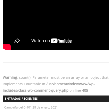
Warning
: count(): Parameter must be an array or an object that
implements Countable in
/usr/home/aviodev/www/wp-
includes/class-wp-comment-query.php
on line
405
ENTRADAS RECIENTES
Campaña del C-101
28 de enero, 2021