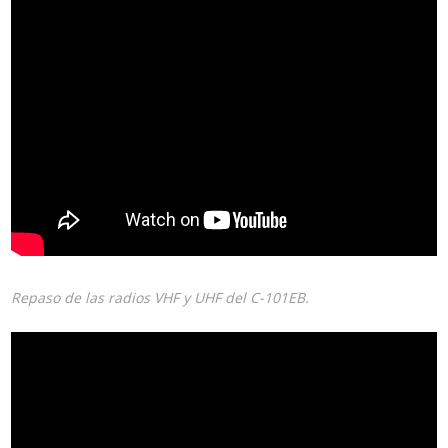
Repaso de las radios VHF y UHF del C-101EB.