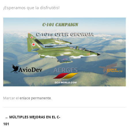
¡Esperamos que la disfrutéis!
Marcar el
enlace permanente
.
←
MÚLTIPLES MEJORAS EN EL C-
Post navigation
101