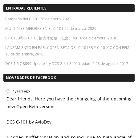
ENTRADAS RECIENTES
Campaña del C-101
28 de enero, 2021
MÚLTIPLES MEJORAS EN EL C-101
22 de marzo, 2020
C-101EB和C-101CC抢先体验版（包含EFM)
18 de diciembre, 2018
LANZAMIENTO EN EARLY OPEN BETA DEL C-101EB Y C-101CC CON EFM
18 de diciembre, 2018
DCS 1.5.7.8899 Update 1 y DCS 2.1.1.8491 Update 2
23 de agosto, 2017
NOVEDADES DE FACEBOOK
7 years ago
Dear friends. Here you have the changelog of the upcoming
new Open Beta version:
DCS C-101 by AvioDev
1.Added buffet vibration and sound, due to high angle of