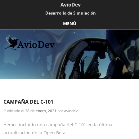
AvioDev
Desarrollo de Simulación
MENÚ
Skip to content
CAMPAÑA DEL C-101
Publicado el
28 de enero, 2021
por
aviodev
Hemos incluido una campaña del C-101 en la última
actualización de la Open Beta.