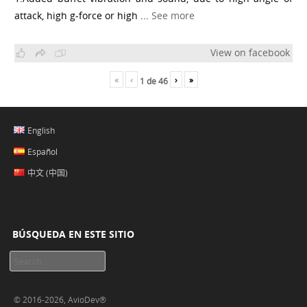
attack, high g-force or high
...
See more
View on facebook
«
‹
›
»
1
de
46
English
Español
中文 (中国)
BÚSQUEDA EN ESTE SITIO
Buscar
© 2016-
2026, AvioDev®